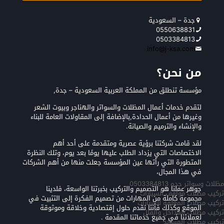
جدة – السعودية
0550638831
0503384813
info@j-ksa.com
من نحن؟
مؤسسة تنطلق من المملكة العربية السعودية – جدة,
لتقدم خدمات أعمال المظلات والسواتر والهناجر وبيوت الشعر
وغيرها من أعمال الحدادة,بالإضافة إلى المقاولات العامة للبناء
والإنشاء والترميم والصيانة.
لقد قامت شركتنا برؤية عصرية ومتقدمة على أحد أهم
الاختصاصات التي يزداد الطلب عليها يومًا بعد يوم، وتلك النظرة
المتطورة التي رأتها عين المؤسسة جعلت منها من أهم الشركات
في هذا المجال،
مظلات وسواتر جده 0503384813
جوهر عملنا هو التصميم والتركيب بخبرتنا الواسعة، فلدينا
تركيب مظلات مواقف السيارات
مجموعة كاملة من المهارات من تصميم الفكرة إلى التثبيت في
تركيب مظلات المعلقه للسيارات
الموقع وكذلك فأننا نقدم حلول إقتصادية وخلاقة وموثوقة
تركيب مظلات المداخل والفلل
لعملائنا في جميع خدماتنا المقدمة .
تركيب مظلات المسابح