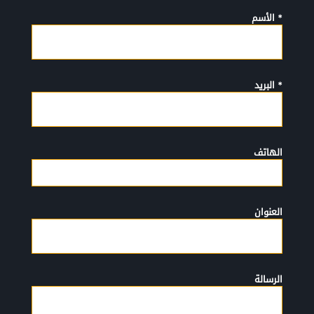
* الأسم
* البريد
الهاتف
العنوان
الرسالة