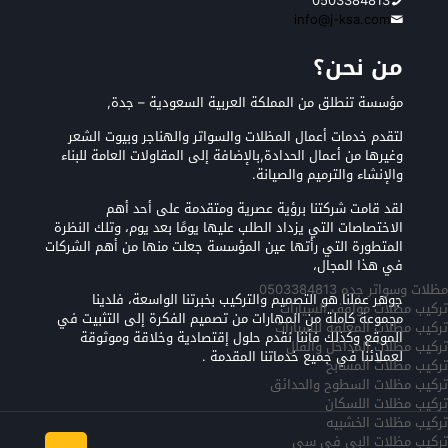
0503384813
info@j-ksa.com
من نحن؟
مؤسسة تنطلق من المملكة العربية السعودية – جدة,
لتقدم خدمات أعمال المظلات والسواتر والهناجر وبيوت الشعر
وغيرها من أعمال الحدادة,بالإضافة إلى المقاولات العامة للبناء
والإنشاء والترميم والصيانة.
لقد قامت شركتنا برؤية عصرية ومتقدمة على أحد أهم
الاختصاصات التي يزداد الطلب عليها يومًا بعد يوم، وتلك النظرة
المتطورة التي رأتها عين المؤسسة جعلت منها من أهم الشركات
في هذا المجال،
مظلات وسواتر جده 0503384813
جوهر عملنا هو التصميم والتركيب بخبرتنا الواسعة، فلدينا
تركيب مظلات مواقف السيارات
مجموعة كاملة من المهارات من تصميم الفكرة إلى التثبيت في
تركيب مظلات المعلقه للسيارات
الموقع وكذلك فأننا نقدم حلول إقتصادية وخلاقة وموثوقة
تركيب مظلات المداخل والفلل
لعملائنا في جميع خدماتنا المقدمة .
تركيب مظلات المسابح
تركيب مظلات السطوح والحدائق
تركيب مظلات اللسكان
تركيب مظلات الخشبيه
تركيب مظلات البي في سي