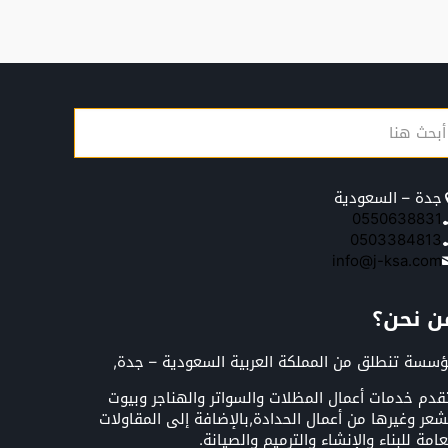
جدة – السعودية
0550638831
0503384813
info@j-ksa.com
ن نحن؟
سسة تنطلق من المملكة العربية السعودية – جدة,
قدم خدمات أعمال المظلات والسواتر والهناجر وبيوت
شعر وغيرها من أعمال الحدادة,بالإضافة إلى المقاولات
عامة للبناء والإنشاء والترميم والصيانة.