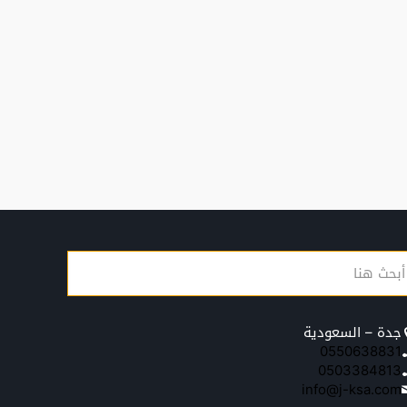
جدة – السعودية
0550638831
0503384813
info@j-ksa.com