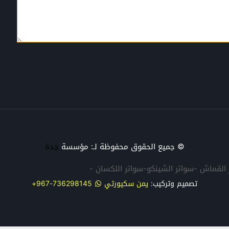
© جميع الحقوق محفوظة لـ: مؤسسة
جدة
تر القماش -سواتر الشينكو-سواتر اللكسان -
تصميم وتركيب:
يمن سكيورتي
736298145-967+