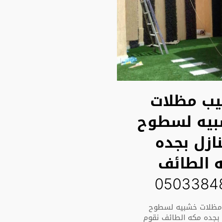
يب مظلات
يه لسطوح
نازل بجده
 الطائف
0503384
مظلات خشبيه لسطوح
ل بجده مكه الطائف نقوم