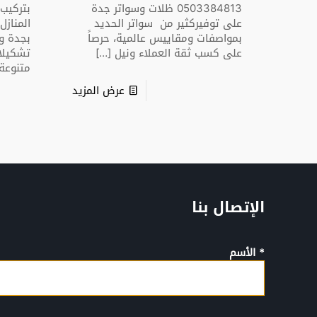
0503384813 ظلات وسواتر جدة
بتركيب
على توفيركثير من سواتر الحديد
المنازل
بمواصفات ومقاييس عالمية، حرصاً
بجدة وم
على كسب ثقة العملاء ونيل
[…]
تشكيلا
متنوعة
عرض المزيد
الإتصال بنا
* الأسم