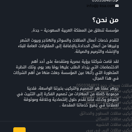
0503384813
info@j-ksa.com
من نحن؟
مؤسسة تنطلق من المملكة العربية السعودية – جدة,
لتقدم خدمات أعمال المظلات والسواتر والهناجر وبيوت الشعر
وغيرها من أعمال الحدادة,بالإضافة إلى المقاولات العامة للبناء
والإنشاء والترميم والصيانة.
لقد قامت شركتنا برؤية عصرية ومتقدمة على أحد أهم
الاختصاصات التي يزداد الطلب عليها يومًا بعد يوم، وتلك النظرة
المتطورة التي رأتها عين المؤسسة جعلت منها من أهم الشركات
في هذا المجال،
مظلات وسواتر جده 0503384813
جوهر عملنا هو التصميم والتركيب بخبرتنا الواسعة، فلدينا
تركيب مظلات مواقف السيارات
مجموعة كاملة من المهارات من تصميم الفكرة إلى التثبيت في
تركيب مظلات المعلقه للسيارات
الموقع وكذلك فأننا نقدم حلول إقتصادية وخلاقة وموثوقة
تركيب مظلات المداخل والفلل
لعملائنا في جميع خدماتنا المقدمة .
تركيب مظلات المسابح
تركيب مظلات السطوح والحدائق
تركيب مظلات اللسكان
تركيب مظلات الخشبيه
تركيب مظلات البي في سي