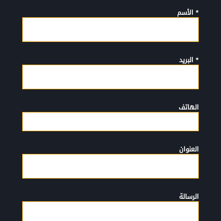
* الأسم
* البريد
الهاتف
العنوان
الرسالة