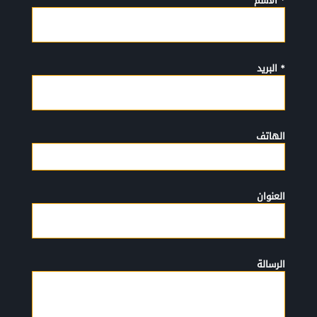
* الأسم
* البريد
الهاتف
العنوان
الرسالة