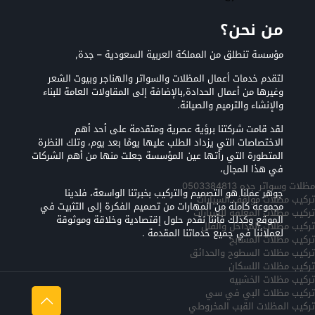
من نحن؟
مؤسسة تنطلق من المملكة العربية السعودية – جدة,
لتقدم خدمات أعمال المظلات والسواتر والهناجر وبيوت الشعر
وغيرها من أعمال الحدادة,بالإضافة إلى المقاولات العامة للبناء
والإنشاء والترميم والصيانة.
لقد قامت شركتنا برؤية عصرية ومتقدمة على أحد أهم
الاختصاصات التي يزداد الطلب عليها يومًا بعد يوم، وتلك النظرة
المتطورة التي رأتها عين المؤسسة جعلت منها من أهم الشركات
في هذا المجال،
مظلات وسواتر جده 0503384813
جوهر عملنا هو التصميم والتركيب بخبرتنا الواسعة، فلدينا
تركيب مظلات مواقف السيارات
مجموعة كاملة من المهارات من تصميم الفكرة إلى التثبيت في
تركيب مظلات المعلقه للسيارات
الموقع وكذلك فأننا نقدم حلول إقتصادية وخلاقة وموثوقة
تركيب مظلات المداخل والفلل
لعملائنا في جميع خدماتنا المقدمة .
تركيب مظلات المسابح
تركيب مظلات السطوح والحدائق
تركيب مظلات اللسكان
تركيب مظلات الخشبيه
تركيب مظلات البي في سي
تركيب المظلات القبب المخروطي