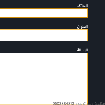
الهاتف
العنوان
الرسالة
مظلات وسواتر جده 0503384813