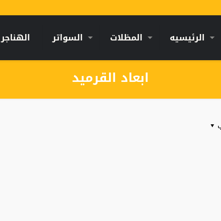
الرئيسيه
المظلات
السواتر
الهناجر
ابعاد القرميد
ب