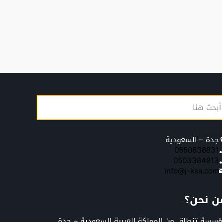
جدة – السعودية
0550638831
0503384813
info@j-ksa.com
ن نحن؟
سسة تنطلق من المملكة العربية السعودية – جدة,