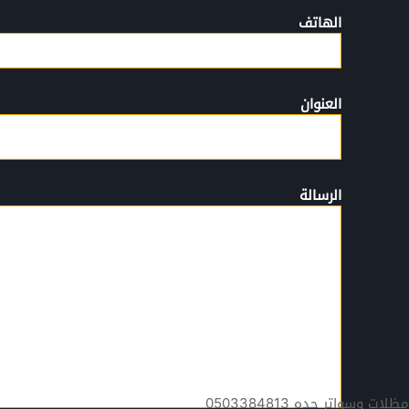
الهاتف
العنوان
الرسالة
مظلات وسواتر جده 0503384813