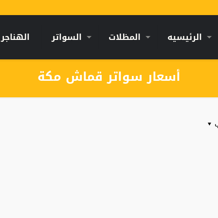
الرئيسيه
المظلات
السواتر
الهناجر
أسعار سواتر قماش مكة
ب