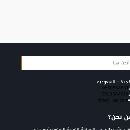
جدة – السعودية
0550638831
0503384813
info@j-ksa.com
ن نحن؟
سسة تنطلق من المملكة العربية السعودية – جدة,