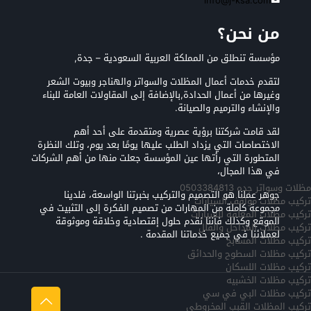
info@j-ksa.com
من نحن؟
مؤسسة تنطلق من المملكة العربية السعودية – جدة,
لتقدم خدمات أعمال المظلات والسواتر والهناجر وبيوت الشعر
وغيرها من أعمال الحدادة,بالإضافة إلى المقاولات العامة للبناء
والإنشاء والترميم والصيانة.
لقد قامت شركتنا برؤية عصرية ومتقدمة على أحد أهم
الاختصاصات التي يزداد الطلب عليها يومًا بعد يوم، وتلك النظرة
المتطورة التي رأتها عين المؤسسة جعلت منها من أهم الشركات
في هذا المجال،
مظلات وسواتر جده 0503384813
جوهر عملنا هو التصميم والتركيب بخبرتنا الواسعة، فلدينا
تركيب مظلات مواقف السيارات
مجموعة كاملة من المهارات من تصميم الفكرة إلى التثبيت في
تركيب مظلات المعلقه للسيارات
الموقع وكذلك فأننا نقدم حلول إقتصادية وخلاقة وموثوقة
تركيب مظلات المداخل والفلل
لعملائنا في جميع خدماتنا المقدمة .
تركيب مظلات المسابح
تركيب مظلات السطوح والحدائق
تركيب مظلات اللسكان
تركيب مظلات الخشبيه
تركيب مظلات البي في سي
تركيب المظلات القبب المخروطي