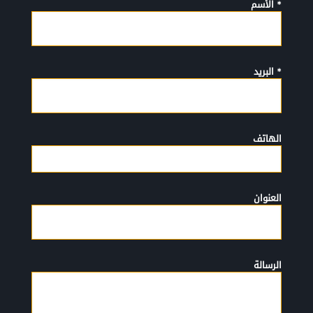
* الأسم
* البريد
الهاتف
العنوان
الرسالة