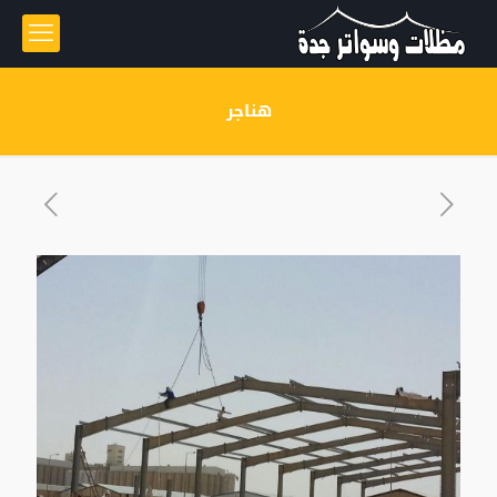
هناجر