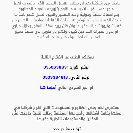
عادتنا في شركتنا بعد ان يطلب العميل الصنف الذي يرغب به لعمل
هنجر بحسب قياسات رسمها نقوم بتزويده بالمواد المطلوبة
بمواصفات محلية ودولية وعند التفكير والحيرة لعمل هنجر ناخذ ما
يريدة العميل ومن ثم نوضح له الحاجة الفعلية لمواصفات الهنجر من
كمرات وتيوبات وزنك وغيرها وان كان يريد سقف الهنجر بعازل حراري
او بدون فخبرات الحدادين كبيرة ولهم باع طويل في تنفيذ جميع
اعمال الحدادة سواء كان هناجر ام غيرها .
يمكنكم الطلب عبر الأرقام التالية:
الرقم الأول:
0550638831
الرقم الثاني:
0503384813
او عبر النموذج التالي
أضغط هنا
نستعرض لكم بعض الهناجر والمستودعات التي تقوم شركتنا في
عملها بكافة أشكالها وأحجامها المختلفة وذالك لتلبية حاجتها مثل
المخازن والمستودعات التجارية وغيرها .
تركيب هناجر جده