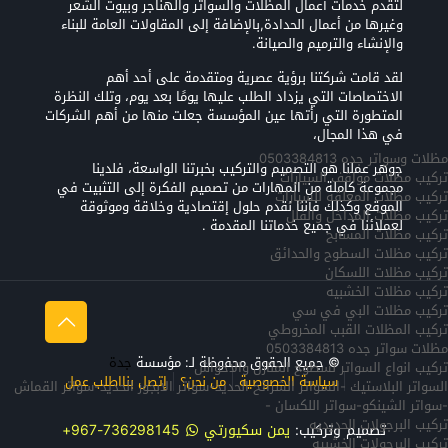
لتقدم خدمات أعمال المظلات والسواتر والهناجر وبيوت الشعر
وغيرها من أعمال الحدادة,بالإضافة إلى المقاولات العامة للبناء
والإنشاء والترميم والصيانة.
لقد قامت شركتنا برؤية عصرية ومتقدمة على أحد أهم
الاختصاصات التي يزداد الطلب عليها يومًا بعد يوم، وتلك النظرة
المتطورة التي رأتها عين المؤسسة جعلت منها من أهم الشركات
في هذا المجال،
مظلات وسواتر جده 0503384813
جوهر عملنا هو التصميم والتركيب بخبرتنا الواسعة، فلدينا
تركيب مظلات مواقف السيارات
مجموعة كاملة من المهارات من تصميم الفكرة إلى التثبيت في
تركيب مظلات المعلقه للسيارات
الموقع وكذلك فأننا نقدم حلول إقتصادية وخلاقة وموثوقة
تركيب مظلات المداخل والفلل
لعملائنا في جميع خدماتنا المقدمة .
تركيب مظلات المسابح
تركيب مظلات السطوح والحدائق
تركيب مظلات اللسكان
تركيب مظلات الخشبيه
تركيب مظلات البي في سي
تركيب المظلات القبب المخروطي
مظلات سواتر جده 0503384813
© جميع الحقوق محفوظة لـ: مؤسسة
جدة
تركيب انواع السواتر لسطوح المنازل والاحواش
سياسة الخصوصية
من نحن؟
إتصل بنا
اطلب عمل
السواتر البلاستيك -السواتر الشرائح الحديد-سواتر الابجور الحديد-سواتر القماش
-سواتر الشينكو-سواتر اللكسان -
تركيب البرجولات الحديديه
تصميم وتركيب:
يمن سكيورتي
736298145-967+
تركيب البرجولات الخشبيه