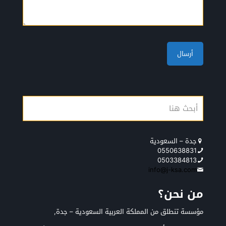
جدة – السعودية
0550638831
0503384813
info@j-ksa.com
من نحن؟
مؤسسة تنطلق من المملكة العربية السعودية – جدة,