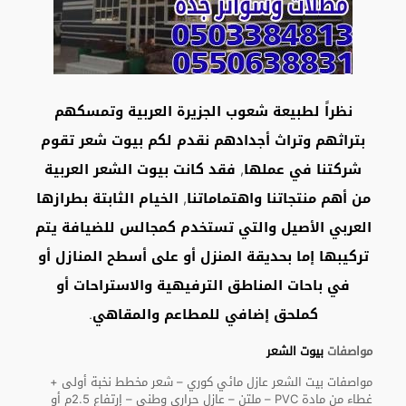
نظراً لطبيعة شعوب الجزيرة العربية وتمسكهم
بتراثهم وتراث أجدادهم نقدم لكم بيوت شعر تقوم
شركتنا في عملها, فقد كانت بيوت الشعر العربية
من أهم منتجاتنا واهتماماتنا, الخيام الثابتة بطرازها
العربي الأصيل والتي تستخدم كمجالس للضيافة يتم
تركيبها إما بحديقة المنزل أو على أسطح المنازل أو
في باحات المناطق الترفيهية والاستراحات أو
كملحق إضافي للمطاعم والمقاهي.
مواصفات
بيوت الشعر
مواصفات بيت الشعر عازل مائي كوري – شعر مخطط نخبة أولى +
غطاء من مادة PVC – ملتن – عازل حراري وطني – إرتفاع 2.5م أو