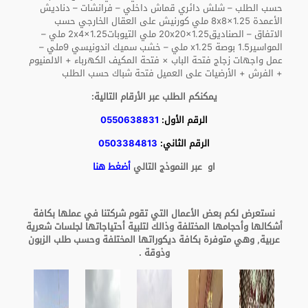
حسب الطلب – شلش دائري قماش داخلي – فرانشات – دناديش
الأعمدة 8x8x1.25 ملي كورنيش على العقال الخارجي حسب
الاتفاق – الصناديق20x20x1.25 ملي التيوبات2x4x1.25 ملي –
المواسير1.5 بوصة x1.25 ملي – خشب سميك اندونيسي 9ملي –
عمل واجهات زجاج فتحة الباب × فتحة المكيف الكهرباء + الالمنيوم
+ الفرش + الأرضيات على العميل فتحة شباك حسب الطلب
يمكنكم الطلب عبر الأرقام التالية:
الرقم الأول:
0550638831
الرقم الثاني:
0503384813
او عبر النموذج التالي
أضغط هنا
نستعرض لكم بعض الأعمال التي تقوم شركتنا في عملها بكافة
أشكالها وأحجامها المختلفة وذالك لتلبية أحتياجاتها لجلسات شعرية
عربية, وهي
متوفرة بكافة ديكوراتها المختلفة وحسب طلب الزبون
وذوقة .