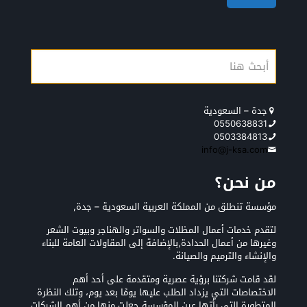
جدة – السعودية
0550638831
0503384813
info@j-ksa.com
من نحن؟
مؤسسة تنطلق من المملكة العربية السعودية – جدة,
لتقدم خدمات أعمال المظلات والسواتر والهناجر وبيوت الشعر
وغيرها من أعمال الحدادة,بالإضافة إلى المقاولات العامة للبناء
والإنشاء والترميم والصيانة.
لقد قامت شركتنا برؤية عصرية ومتقدمة على أحد أهم
الاختصاصات التي يزداد الطلب عليها يومًا بعد يوم، وتلك النظرة
المتطورة التي رأتها عين المؤسسة جعلت منها من أهم الشركات