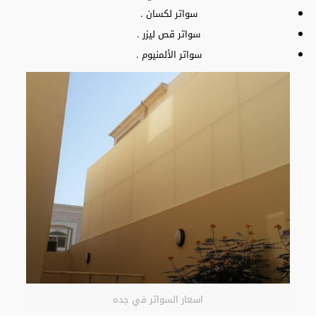
سواتر لكسان .
سواتر قص ليزر .
سواتر الألمنيوم .
اسعار السواتر في جده