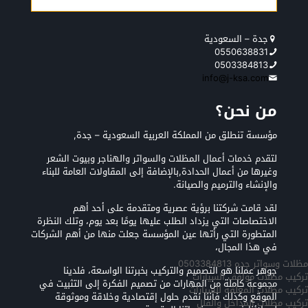
جدة – السعودية
0550638831
0503384813
info@j-ksa.com
من نحن؟
مؤسسة تنطلق من المملكة العربية السعودية – جدة,
لتقدم خدمات أعمال المظلات والسواتر والهناجر وبيوت الشعر
وغيرها من أعمال الحدادة,بالإضافة إلى المقاولات العامة للبناء
والإنشاء والترميم والصيانة.
لقد قامت شركتنا برؤية عصرية ومتقدمة على أحد أهم
الاختصاصات التي يزداد الطلب عليها يومًا بعد يوم، وتلك النظرة
المتطورة التي رأتها عين المؤسسة جعلت منها من أهم الشركات
في هذا المجال،
مظلات وسواتر جده 0503384813
جوهر عملنا هو التصميم والتركيب بخبرتنا الواسعة، فلدينا
تركيب مظلات مواقف السيارات
مجموعة كاملة من المهارات من تصميم الفكرة إلى التثبيت في
تركيب مظلات المعلقه للسيارات
الموقع وكذلك فأننا نقدم حلول إقتصادية وخلاقة وموثوقة
تركيب مظلات المداخل والفلل