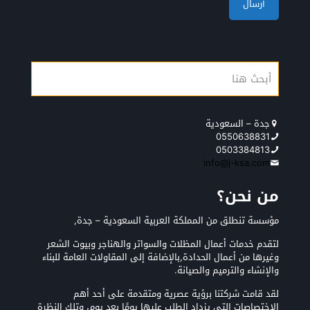
جدة – السعودية
0550638831
0503384813
info@j-ksa.com
من نحن؟
مؤسسة تنطلق من المملكة العربية السعودية – جدة,
لتقدم خدمات أعمال المظلات والسواتر والهناجر وبيوت الشعر
وغيرها من أعمال الحدادة,بالإضافة إلى المقاولات العامة للبناء
والإنشاء والترميم والصيانة.
لقد قامت شركتنا برؤية عصرية ومتقدمة على أحد أهم
الاختصاصات التي يزداد الطلب عليها يومًا بعد يوم، وتلك النظرة