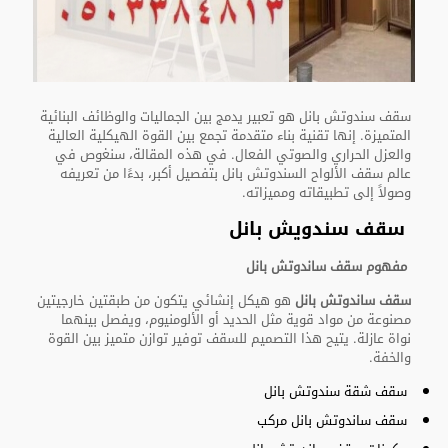
سقف سندوتش بانل هو تعبير يدمج بين الجماليات والوظائف البنائية
المتميزة. إنها تقنية بناء متقدمة تجمع بين القوة الهيكلية العالية
والعزل الحراري والصوتي الفعال. في هذه المقالة، سنغوص في
عالم سقف الألواح السندوتش بانل بتفصيل أكبر، بدءًا من تعريفه
وصولاً إلى تطبيقاته ومميزاته.
سقف سندويش بانل
مفهوم سقف ساندوتش بانل
سقف ساندوتش بانل
هو هيكل إنشائي يتكون من طبقتين خارجيتين
مصنوعة من مواد قوية مثل الحديد أو الألومنيوم، ويفصل بينهما
نواة عازلة. يتيح هذا التصميم للسقف توفير توازن متميز بين القوة
والخفة.
سقف شقة سندوتش بانل
سقف ساندوتش بانل مركب