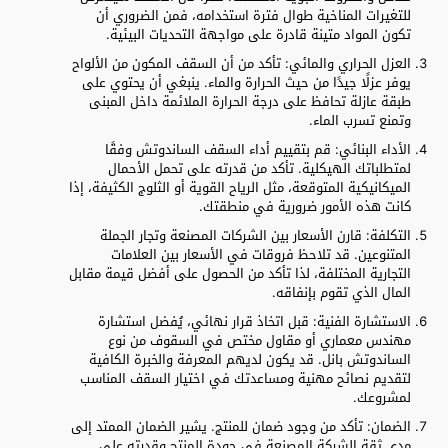
للتغيرات المناخية طوال فترة استخدامه، فمن الضروري أن
تكون المواد متينة قادرة على مواجهة التحديات البيئية.
العزل الحراري والمائي: تأكد من أن السقف المكون من الألواح
يوفر عزلًا جيدًا من حيث الحرارة والماء. ينبغي أن يحتوي على
طبقة عازلة تحافظ على درجة الحرارة الملائمة داخل المبنى
وتمنع تسرب الماء.
الأداء البنائي: قم بتقييم أداء السقف الساندوتش وفقًا
لمتطلباتك الهيكلية. تأكد من قدرته على تحمل الأحمال
الميكانيكية المتوقعة، مثل الرياح القوية أو الثلوج الكثيفة، إذا
كانت هذه الأمور ضرورية في منطقتك.
التكلفة: قارن الأسعار بين الشركات المصنعة وتجار الجملة
المتنوعين. قد تلاحظ فروقات في الأسعار بين العلامات
التجارية المختلفة، لذا تأكد من الحصول على أفضل قيمة مقابل
المال الذي تقوم بإنفاقه.
الاستشارة الفنية: قبل اتخاذ قرار نهائي، يُفضل استشارة
مهندس معماري أو مقاول مختص في السقوف من نوع
الساندوتش بانل. قد يكون لديهم المعرفة والخبرة الكافية
لتقديم نصائح مهنية ومساعدتك في اختيار السقف المناسب
لمشروعك.
الضمان: تأكد من وجود ضمان للمنتج. يشير الضمان الممتد إلى
مدى ثقة الشركة المصنعة في جودة المنتج وقدرته على