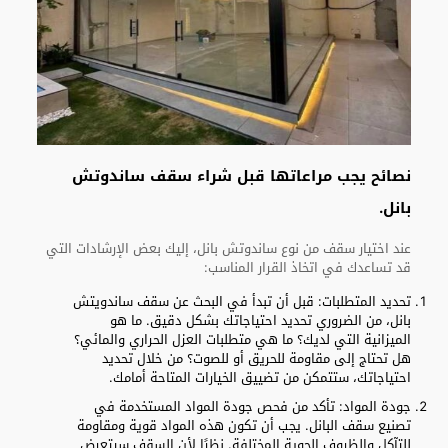
نصائح يجب مراعاتها قبل شراء سقف ساندوتش
بانل.
عند اختيار سقف من نوع ساندوتش بانل، إليك بعض الإرشادات التي
قد تساعدك في اتخاذ القرار المناسب:
تحديد المتطلبات: قبل أن تبدأ في البحث عن سقف ساندويتش
بانل، من الضروري تحديد احتياجاتك بشكل دقيق. ما هو
الميزانية التي لديك؟ ما هي متطلبات العزل الحراري والمائي؟
هل تحتاج إلى مقاومة للحريق أو للصوت؟ من خلال تحديد
احتياجاتك، ستتمكن من تضييق الخيارات المتاحة أمامك.
جودة المواد: تأكد من فحص جودة المواد المستخدمة في
تصنيع سقف البانل. يجب أن تكون هذه المواد قوية ومقاومة
للتآكل والظروف الجوية المختلفة. نظرًا لأن السقف سيتعرض