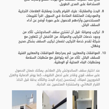
الاستدامة على المدى الطويل.
البحث والمقارنة: عليك القيام بالبحث ومقارنة العلامات التجارية
والموديلات المختلفة المتاحة في السوق. اقرأ تقييمات
المستخدمين وآراءهم للحصول على صورة أوضح عن أداء
السقف البانل.
تركيب وصيانة: قبل أن تشتري سقف الساندوتش، تأكد من
وجود خدمات التركيب والصيانة. من الأفضل أن تتعاون مع
شركة تقدم خدمة التركيب لضمان تركيب السقف بشكل صحيح
وفعّال.
الموافقات والمعايير: قم بمراجعة الموافقات والمعايير الفنية
للسقف البانل. تأكد من أنه يتوافق مع متطلبات السلامة
ومتطلبات البناء المحلية أو الوطنية.
عند اختيار سقف الساندوتش بانل الملائم، يمكنك ضمان الحصول
على سقف قوي وقادر على تحمل الظروف، كما يوفر الحماية والعزل
الضروريين لمبناك. يُستحسن إجراء البحث والتأكد بدقة قبل اتخاذ
القرار النهائي، واستشارة المختصين عند الحاجة.