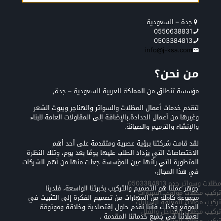
جدة – السعودية
0550638831
0503384813
info@j-ksa.com
من نحن؟
مؤسسة تنطلق من المملكة العربية السعودية – جدة,
لتقدم خدمات أعمال المظلات والسواتر والهناجر وبيوت الشعر
وغيرها من أعمال الحدادة,بالإضافة إلى المقاولات العامة للبناء
والإنشاء والترميم والصيانة.
لقد قامت شركتنا برؤية عصرية ومتقدمة على أحد أهم
الاختصاصات التي يزداد الطلب عليها يومًا بعد يوم، وتلك النظرة
المتطورة التي رأتها عين المؤسسة جعلت منها من أهم الشركات
في هذا المجال،
مظلات وسواتر جده 0503384813
جوهر عملنا هو التصميم والتركيب بخبرتنا الواسعة، فلدينا
تركيب مظلات مواقف السيارات
مجموعة كاملة من المهارات من تصميم الفكرة إلى التثبيت في
تركيب مظلات المعلقه للسيارات
الموقع وكذلك فأننا نقدم حلول إقتصادية وخلاقة وموثوقة
تركيب مظلات المداخل والفلل
لعملائنا في جميع خدماتنا المقدمة .
تركيب مظلات المسابح