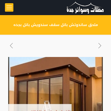
ملحق ساندوتش بانل سقف سندويش بانل بجده