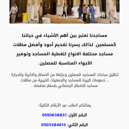
مساجدنا تعتبر بين أهم الأشياء في حياتنا
كمسلمين, لذالك يسرنا تقديم أجود وأفضل مظلات
مساجد محتلفة الانواع لتغطية المساجد وتوفير
الأجواء المناسبة للمصلين .
تظليل ساحات المساجد للمصلين و
عزلها من الامطار والاتربة والحرارة
..
خصومات كبيرة للمساجد والجمعيات الخيرية من مظلات
مساجد
للافطار الرمضاني باسعار مخفضه
.
يمكنكم الطلب عبر الأرقام التالية:
الرقم الأول:
0550638831
الرقم الثاني:
0503384813