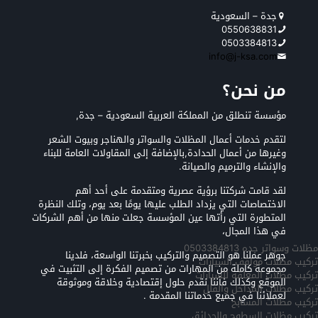
جدة – السعودية
0550638831
0503384813
info@j-ksa.com
من نحن؟
مؤسسة تنطلق من المملكة العربية السعودية – جدة,
لتقدم خدمات أعمال المظلات والسواتر والهناجر وبيوت الشعر
وغيرها من أعمال الحدادة,بالإضافة إلى المقاولات العامة للبناء
والإنشاء والترميم والصيانة.
لقد قامت شركتنا برؤية عصرية ومتقدمة على أحد أهم
الاختصاصات التي يزداد الطلب عليها يومًا بعد يوم، وتلك النظرة
المتطورة التي رأتها عين المؤسسة جعلت منها من أهم الشركات
في هذا المجال،
مظلات وسواتر جده 0503384813
جوهر عملنا هو التصميم والتركيب بخبرتنا الواسعة، فلدينا
تركيب مظلات مواقف السيارات
مجموعة كاملة من المهارات من تصميم الفكرة إلى التثبيت في
تركيب مظلات المعلقه للسيارات
الموقع وكذلك فأننا نقدم حلول إقتصادية وخلاقة وموثوقة
تركيب مظلات المداخل والفلل
لعملائنا في جميع خدماتنا المقدمة .
تركيب مظلات المسابح
تركيب مظلات السطوح والحدائق