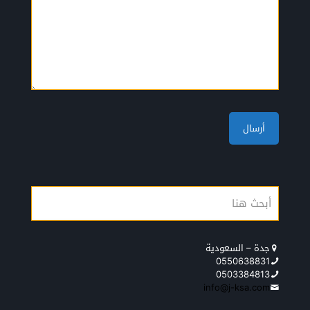
جدة – السعودية
0550638831
0503384813
info@j-ksa.com