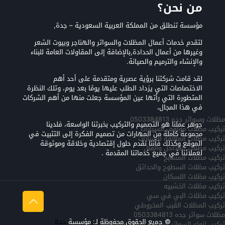
من نحن؟
مؤسسة تنطلق من المملكة العربية السعودية – جدة,
لتقدم خدمات أعمال المظلات والسواتر والهناجر وبيوت الشعر
وغيرها من أعمال الحدادة,بالإضافة إلى المقاولات العامة للبناء
والإنشاء والترميم والصيانة.
لقد قامت شركتنا برؤية عصرية ومتقدمة على أحد أهم
الاختصاصات التي يزداد الطلب عليها يومًا بعد يوم، وتلك النظرة
المتطورة التي رأتها عين المؤسسة جعلت منها من أهم الشركات
في هذا المجال،
مظلات وسواتر جده 0503384813
جوهر عملنا هو التصميم والتركيب بخبرتنا الواسعة، فلدينا
تركيب مظلات مواقف السيارات
مجموعة كاملة من المهارات من تصميم الفكرة إلى التثبيت في
تركيب مظلات المعلقه للسيارات
الموقع وكذلك فأننا نقدم حلول إقتصادية وخلاقة وموثوقة
تركيب مظلات المداخل والفلل
لعملائنا في جميع خدماتنا المقدمة .
تركيب مظلات المسابح
تركيب مظلات السطوح والحدائق
تركيب مظلات اللسكان
تركيب مظلات الخشبيه
تركيب مظلات البي في سي
تركيب المظلات القبب المخروطي
مظلات سواتر جده 0503384813
© جميع الحقوق محفوظة لـ: مؤسسة
جدة
تركيب انواع السواتر لسطوح المنازل والاحواش