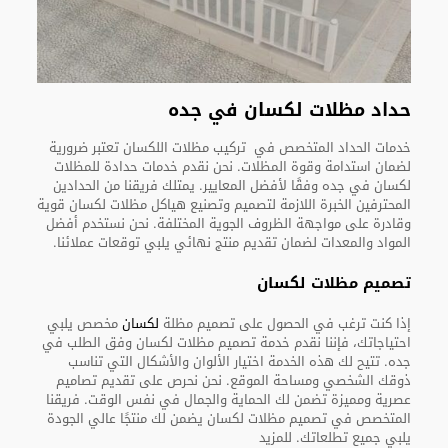
حداد مظلات لكسان في جده
خدمات الحداد المتخصص في تركيب مظلات اللكسان تعتبر ضرورية
لضمان استدامة وقوة المظلات. نحن نقدم خدمات حدادة للمظلات
لكسان في جده وفقًا لأفضل المعايير. يمتلك فريقنا من الحدادين
المحترفين الخبرة اللازمة لتصميم وتصنيع هياكل مظلات لكسان قوية
وقادرة على مواجهة الظروف الجوية المختلفة. نحن نستخدم أفضل
المواد والمعدات لضمان تقديم منتج نهائي يلبي توقعات عملائنا.
تصميم مظلات لكسان
إذا كنت ترغب في الحصول على تصميم مظلة
لكسان
مخصص يلبي
احتياجاتك، فإننا نقدم خدمة تصميم مظلات لكسان وفق الطلب في
جده. تتيح لك هذه الخدمة اختيار الألوان والأشكال التي تناسب
ذوقك الشخصي ومساحة الموقع. نحن نحرص على تقديم تصاميم
عصرية ومميزة تضمن لك الحماية والجمال في نفس الوقت. فريقنا
المتخصص في تصميم مظلات لكسان يضمن لك منتجًا عالي الجودة
يلبي جميع تطلعاتك. للمزيد