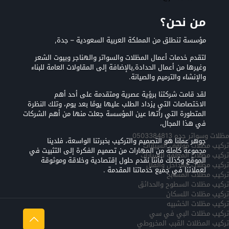
من نحن؟
مؤسسة تنطلق من المملكة العربية السعودية – جدة,
لتقدم خدمات أعمال المظلات والسواتر والهناجر وبيوت الشعر
وغيرها من أعمال الحدادة,بالإضافة إلى المقاولات العامة للبناء
والإنشاء والترميم والصيانة.
لقد قامت شركتنا برؤية عصرية ومتقدمة على أحد أهم
الاختصاصات التي يزداد الطلب عليها يومًا بعد يوم، وتلك النظرة
المتطورة التي رأتها عين المؤسسة جعلت منها من أهم الشركات
في هذا المجال،
مظلات وسواتر جده 0503384813
جوهر عملنا هو التصميم والتركيب بخبرتنا الواسعة، فلدينا
تركيب مظلات مواقف السيارات
مجموعة كاملة من المهارات من تصميم الفكرة إلى التثبيت في
تركيب مظلات المعلقه للسيارات
الموقع وكذلك فأننا نقدم حلول إقتصادية وخلاقة وموثوقة
تركيب مظلات المداخل والفلل
لعملائنا في جميع خدماتنا المقدمة .
تركيب مظلات المسابح
تركيب مظلات السطوح والحدائق
تركيب مظلات اللسكان
تركيب مظلات الخشبيه
تركيب مظلات البي في سي
تركيب المظلات القبب المخروطي