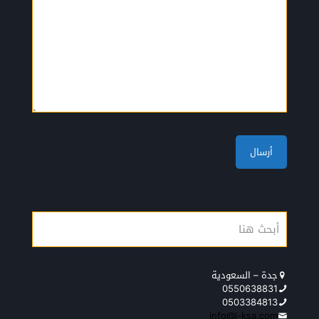
جدة – السعودية
0550638831
0503384813
info@j-ksa.com