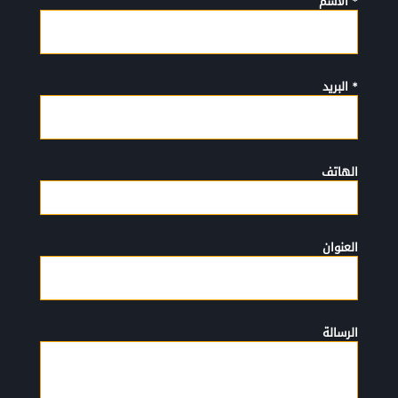
* الأسم
* البريد
الهاتف
العنوان
الرسالة