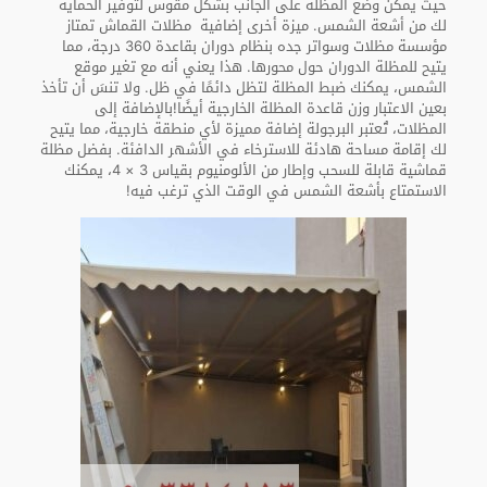
حيث يمكن وضع المظلة على الجانب بشكل مقوس لتوفير الحماية
لك من أشعة الشمس. ميزة أخرى إضافية مظلات القماش تمتاز
مؤسسة مظلات وسواتر جده بنظام دوران بقاعدة 360 درجة، مما
يتيح للمظلة الدوران حول محورها. هذا يعني أنه مع تغير موقع
الشمس، يمكنك ضبط المظلة لتظل دائمًا في ظل. ولا تنسَ أن تأخذ
بعين الاعتبار وزن قاعدة المظلة الخارجية أيضًا!بالإضافة إلى
المظلات، تُعتبر البرجولة إضافة مميزة لأي منطقة خارجية، مما يتيح
لك إقامة مساحة هادئة للاسترخاء في الأشهر الدافئة. بفضل مظلة
قماشية قابلة للسحب وإطار من الألومنيوم بقياس 3 × 4، يمكنك
الاستمتاع بأشعة الشمس في الوقت الذي ترغب فيه!