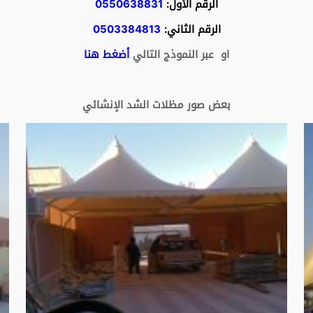
الرقم الأول:
0550638831
الرقم الثاني:
0503384813
او عبر النموذج التالي
أضغط هنا
بعض صور مظلات الشد الإنشائي