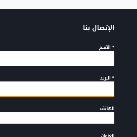
الإتصال بنا
* الأسم
* البريد
الهاتف
العنوان