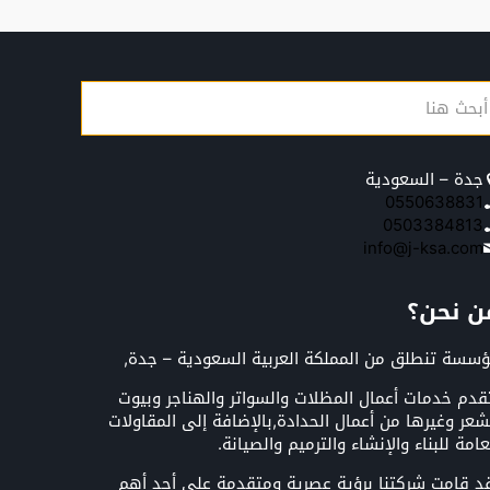
جدة – السعودية
0550638831
0503384813
info@j-ksa.com
ن نحن؟
سسة تنطلق من المملكة العربية السعودية – جدة,
قدم خدمات أعمال المظلات والسواتر والهناجر وبيوت
شعر وغيرها من أعمال الحدادة,بالإضافة إلى المقاولات
عامة للبناء والإنشاء والترميم والصيانة.
د قامت شركتنا برؤية عصرية ومتقدمة على أحد أهم