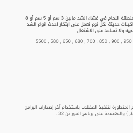
الأشكال الجمالية للمناطق المفتوحة والمغطاة إن اختلاف الأشكال والمساحات والغرض من التغطية يؤدي إلى اختلاف سماكة منطقة اللحام في غشاء الشد مابين 3 سم أو 5 سم أو 8
كينات حديثة لكل نوع نعمل على ابتكار احدث انواع الشد
جيه ولا تساعد على الاشتعال
حيث أن الوزن مقدراً بغرام في المتر المربع يتراوح مابين الأوزان التالية (1500 , 1350 , 1250 , 1050 , 950 , 900 , 850 , 700 , 680 , 650 , 580 , 5500
المتطورة لتنفيذ المظلات باستخدام آخر إصدارات البرامج
 والمعتمدة على برنامج الفور تن 32 .