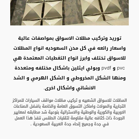
توريد وتركيب مظلات الاسواق بمواصفات عالية
واسعار رائعه في كل مدن السعوديه انواع المظلات
للاسواق تختلف وابرز انواع التغطيات المعتمدة هي
pvc و pvdf وبولي ايثلين باشكال مختلفه ومتعددة
ومنها الشكل المخروطي و الشكل الهرمي و الشد
الانشائي واشكال اخرى.
المظلات للاسواق الشعبيه و تركيب مظلات مواقف السيارات للمراكز
التجارية والمولات واماكن التسوق العامة والخاصة بافضل الصناعات
الاوربية والكورية والوطنية والاسترالية بنوعية شد مطابقه لمعايير
الجودة ذات كثافه عالية مقاومة لتقلبات الطقس ننفذ هذا العمل
في جدة وجميع إنحاء جدة العربية السعودية .