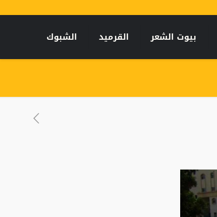
بيوت الشعر
القرميد
الشبوك