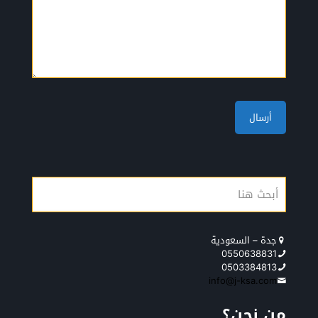
جدة – السعودية
0550638831
0503384813
info@j-ksa.com
من نحن؟