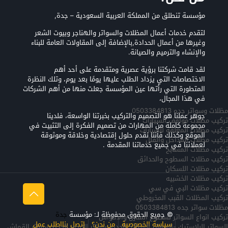
مؤسسة تنطلق من المملكة العربية السعودية – جدة,
لتقدم خدمات أعمال المظلات والسواتر والهناجر وبيوت الشعر
وغيرها من أعمال الحدادة,بالإضافة إلى المقاولات العامة للبناء
والإنشاء والترميم والصيانة.
لقد قامت شركتنا برؤية عصرية ومتقدمة على أحد أهم
الاختصاصات التي يزداد الطلب عليها يومًا بعد يوم، وتلك النظرة
المتطورة التي رأتها عين المؤسسة جعلت منها من أهم الشركات
في هذا المجال،
مظلات وسواتر جده 0503384813
جوهر عملنا هو التصميم والتركيب بخبرتنا الواسعة، فلدينا
تركيب مظلات مواقف السيارات
مجموعة كاملة من المهارات من تصميم الفكرة إلى التثبيت في
تركيب مظلات المعلقه للسيارات
الموقع وكذلك فأننا نقدم حلول إقتصادية وخلاقة وموثوقة
تركيب مظلات المداخل والفلل
لعملائنا في جميع خدماتنا المقدمة .
تركيب مظلات المسابح
تركيب مظلات السطوح والحدائق
تركيب مظلات اللسكان
تركيب مظلات الخشبيه
تركيب مظلات البي في سي
تركيب المظلات القبب المخروطي
مظلات سواتر جده 0503384813
© جميع الحقوق محفوظة لـ: مؤسسة
جدة
تركيب انواع السواتر لسطوح المنازل والاحواش
سياسة الخصوصية
من نحن؟
إتصل بنا
اطلب عمل
السواتر البلاستيك -السواتر الشرائح الحديد-سواتر الابجور الحديد-سواتر القماش