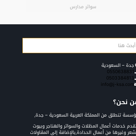
سواتر مدارس
جدة – السعودية
0550638831
0503384813
info@j-ksa.com
ن نحن؟
سسة تنطلق من المملكة العربية السعودية – جدة,
قدم خدمات أعمال المظلات والسواتر والهناجر وبيوت
شعر وغيرها من أعمال الحدادة,بالإضافة إلى المقاولات