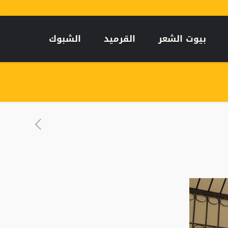
بيوت الشعر
القرميد
الشبوك