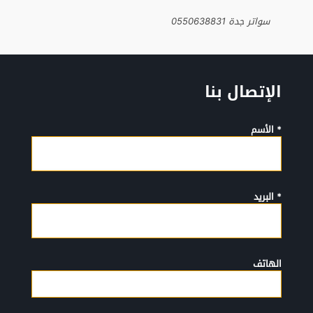
سواتر جدة 0550638831
الإتصال بنا
* الأسم
* البريد
الهاتف