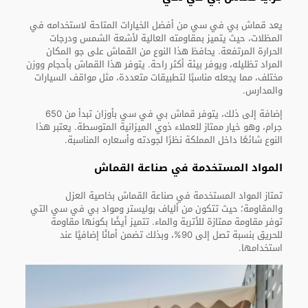
يعد قماش بي في سي من أفضل الخيارات المتاحة لاستخدامه في
المظلات، حيث يتميز بمقاومته العالية لأشعة الشمس ودرجات
الحرارة المرتفعة. يحافظ هذا النوع من القماش على جو المكان
المراد تظليله، ويوفر بيئة أكثر راحة. يتوفر هذا القماش بأحجام ووزن
مختلف، مما يجعله مناسبًا لتطبيقات متعددة، مثل مواقف السيارات
والمدارس.
إضافة إلى ذلك، يتوفر قماش بي في سي بأوزان تبدأ من 650
جرام، وهو خيار ممتاز للعملاء ذوي الميزانية المتوسطة. يعتبر هذا
النوع شائعًا داخل المملكة نظرًا لجودته وأسعاره المناسبة.
المواد المستخدمة في صناعة القماش
تمتاز المواد المستخدمة في صناعة القماش بخاصية العزل
والمقاومة؛ حيث تتكون من ألياف بوليستر ومواد بي في سي التي
توفر مقاومة ممتازة للأتربة والماء. تتميز أيضًا بكونها مقاومة
للحريق بنسبة تصل إلى 90%، وبذلك تضمن أمانًا إضافيًا عند
استخدامها.