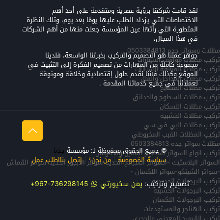
لقد قامت شركتنا برؤية عصرية ومتقدمة على أحد أهم
الاختصاصات التي يزداد الطلب عليها يومًا بعد يوم، وتلك النظرة
المتطورة التي رأتها عين المؤسسة جعلت منها من أهم الشركات
في هذا المجال،
مظلات وسواتر جده 0503384813
جوهر عملنا هو التصميم والتركيب بخبرتنا الواسعة، فلدينا
تركيب مظلات مواقف السيارات
مجموعة كاملة من المهارات من تصميم الفكرة إلى التثبيت في
تركيب مظلات المعلقه للسيارات
الموقع وكذلك فأننا نقدم حلول إقتصادية وخلاقة وموثوقة
تركيب مظلات المداخل والفلل
لعملائنا في جميع خدماتنا المقدمة .
تركيب مظلات المسابح
تركيب مظلات السطوح والحدائق
تركيب مظلات اللسكان
تركيب مظلات الخشبيه
تركيب مظلات البي في سي
تركيب المظلات القبب المخروطي
مظلات سواتر جده 0503384813
© جميع الحقوق محفوظة لـ: مؤسسة
جدة
تركيب انواع السواتر لسطوح المنازل والاحواش
سياسة الخصوصية
من نحن؟
إتصل بنا
اطلب عمل
السواتر البلاستيك -السواتر الشرائح الحديد-سواتر الابجور الحديد-سواتر القماش
-سواتر الشينكو-سواتر اللكسان -
تركيب البرجولات الحديديه
تصميم وتركيب:
يمن سكيورتي
736298145-967+
تركيب البرجولات الخشبيه
تركيب البرجولات اللكسان
تركيب الهناجر والمستودعات
تركيب القرميد المعدني والحجري