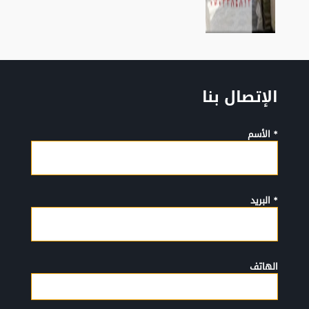
الإتصال بنا
* الأسم
* البريد
الهاتف