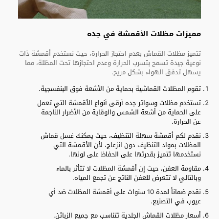
مميزات مظلات الأقمشة في جده
تتميز مظلات القماش بعدم احتجاز الحرارة، حيث نستخدم أقمشة ذات
نوعية جيدة تسمح بتسرب الحرارة وعدم احتجازها تحت المظلة، مما
يسهل تدفق الهواء بشكل مريح.
تقوم المظلات القماشية بحماية من الأشعة فوق البنفسجية.
تستخدم مظلات وسواتر جده أرقى أنواع الأقمشة التي تعمل
على الحماية من أشعة الشمس والوقاية من الأضرار الناجمة
عن الحرارة.
نقدم لكم أقمشة سهلة التنظيف، حيث يمكنك غسل قماش
المظلات بمواد التنظيف دون انزعاج، لأن الأقمشة التي
نستخدمها تتميز بقدرتها على الحفاظ على لونها.
مقاومة العفن، حيث إن أقمشة المظلات لا تتأثر بالماء
وبالتالي لا تتعرض للعفن الناتج عن تجمع المياه.
نقدم ضماناً لمدة 10 سنوات على أقمشة المظلات ضد أي
عيوب في التصنيع.
أسعار مظلات القماش الجلدية تتناسب مع جميع الزبائن.