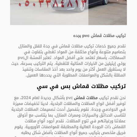
تركيب مظلات قماش pvc بجده
نقدم جميع خدمات تركيب مظلات قماش في جدة للفلل والمنازل
بتصاميم متنوعة وأنواع مختلفة من المواد تغطي بتفاوت في
السماكات، بأسعار تعتمد على أفضل المواد. تعتبر أقمشة الpvc
بولي إيثيلين من الخيارات المثالية للتغطية. يتم التركيب بسرعة، حيث
لا يستغرق العمل أكثر من يوم واحد بعد أخذ المقاسات وتنفيذ
المظلة بالشكل والمواصفات المطلوبة التي يحددها العميل.
تركيب مظلات قماش بس في سي
نحن نقدم تركيب
مظلات قماش
pvc بأشكال جديدة لعام 2024، مع
توفير أفضل انواع المظلات والمظلات الجلدية. لدينا تخفيضات مميزة
في الدوادمي وجدة. نقوم بتفصيل أحدث تصميمات المظلات الجلدية
لتناسب الحدائق والسيارات وممرات المنازل، بما يتناسب مع أذواق
عملائنا ورغباتهم في تنوع المظلات. نقدم أجود أنواع مظلات
القماش ذات الجودة العالية والمطابقة للمواصفات الأوروبية. يقوم
فريق متخصص بتركيب جميع أنواع المظلات بأفضل شكل يطلبه