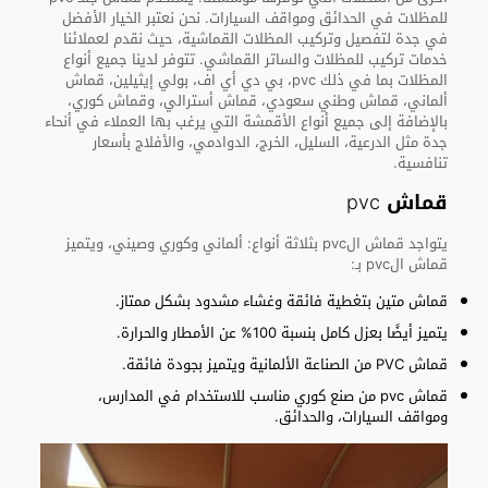
للمظلات في الحدائق ومواقف السيارات. نحن نعتبر الخيار الأفضل
في جدة لتفصيل وتركيب المظلات القماشية، حيث نقدم لعملائنا
خدمات تركيب للمظلات والساتر القماشي. تتوفر لدينا جميع أنواع
المظلات بما في ذلك pvc، بي دي أي اف، بولي إيثيلين، قماش
ألماني، قماش وطني سعودي، قماش أسترالي، وقماش كوري،
بالإضافة إلى جميع أنواع الأقمشة التي يرغب بها العملاء في أنحاء
جدة مثل الدرعية، السليل، الخرج، الدوادمي، والأفلاج بأسعار
تنافسية.
قماش pvc
يتواجد قماش الpvc بثلاثة أنواع: ألماني وكوري وصيني، ويتميز
قماش الpvc بـ:
قماش متين بتغطية فائقة وغشاء مشدود بشكل ممتاز.
يتميز أيضًا بعزل كامل بنسبة 100% عن الأمطار والحرارة.
قماش PVC من الصناعة الألمانية ويتميز بجودة فائقة.
قماش pvc من صنع كوري مناسب للاستخدام في المدارس،
ومواقف السيارات، والحدائق.