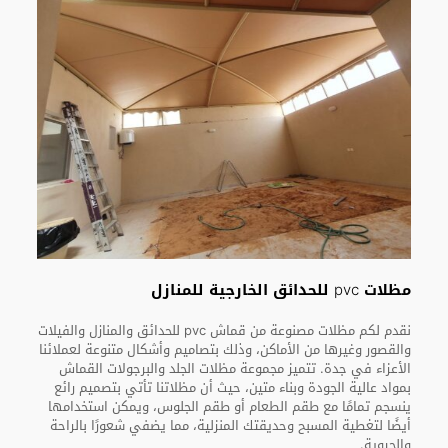
مظلات pvc للحدائق الخارجية للمنازل
نقدم لكم مظلات مصنوعة من قماش pvc للحدائق والمنازل والفيلات
والقصور وغيرها من الأماكن، وذلك بتصاميم وأشكال متنوعة لعملائنا
الأعزاء في جدة. تتميز مجموعة مظلات الجلد والبرجولات القماش
بمواد عالية الجودة وبناء متين، حيث أن مظلاتنا تأتي بتصميم رائع
ينسجم تمامًا مع طقم الطعام أو طقم الجلوس، ويمكن استخدامها
أيضًا لتغطية المسبح وحديقتك المنزلية، مما يضفي شعورًا بالراحة
والحيوية.