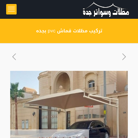
تركيب مظلات قماش pvc بجده