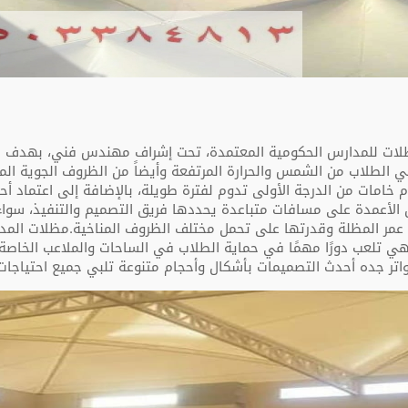
ات للمدارس الحكومية المعتمدة، تحت إشراف مهندس فني، بهدف حما
الطلاب من الشمس والحرارة المرتفعة وأيضاً من الظروف الجوية الم
الية، باستخدام خامات من الدرجة الأولى تدوم لفترة طويلة، بالإضافة إلى اعت
الأعمدة على مسافات متباعدة يحددها فريق التصميم والتنفيذ، سواء 
عمر المظلة وقدرتها على تحمل مختلف الظروف المناخية.مظلات المدار
. فهي تلعب دورًا مهمًا في حماية الطلاب في الساحات والملاعب الخا
ر جده أحدث التصميمات بأشكال وأحجام متنوعة تلبي جميع احتياجات ا