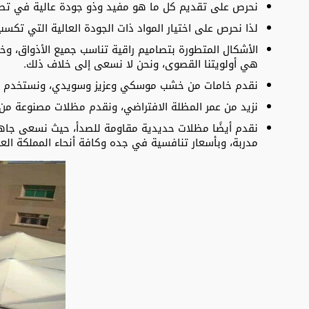
نحرص على تقديم كل ما هو مفيد وذو جودة عالية في تصن
لذا نحرص على اختيار المواد ذات الجودة العالية التي تكسب ر
الأشكال المتطورة بتصاميم راقية تناسب جميع الأذواق، وخب
هي أولويتنا القصوى، ونحن لا نسعى إلى خلاف ذلك.
نقدم خامات من خشب موسكي وعزيز وسويدي، ونستخدم أفضل أ
نزيد من عمر المظلة الافتراضي، ونقدم مظلات مصنوعة من قماش PVC بولي إيثيلين مقاوم للماء و
نقدم أيضًا مظلات حديدية مقاومة للصدأ، حيث نسعى جاهدي
مدربة، وبأسعار تنافسية في جده وكافة أنحاء المملكة العر