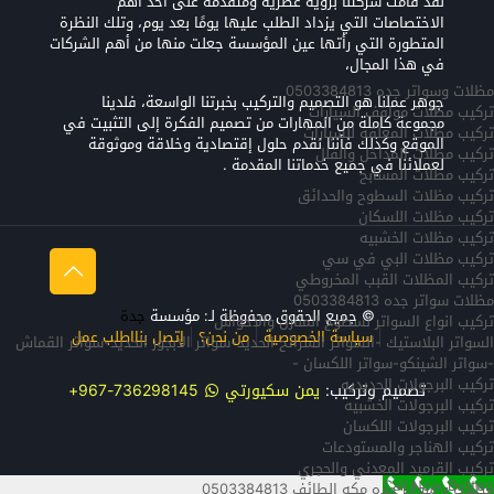
لقد قامت شركتنا برؤية عصرية ومتقدمة على أحد أهم
الاختصاصات التي يزداد الطلب عليها يومًا بعد يوم، وتلك النظرة
المتطورة التي رأتها عين المؤسسة جعلت منها من أهم الشركات
في هذا المجال،
مظلات وسواتر جده 0503384813
جوهر عملنا هو التصميم والتركيب بخبرتنا الواسعة، فلدينا
تركيب مظلات مواقف السيارات
مجموعة كاملة من المهارات من تصميم الفكرة إلى التثبيت في
تركيب مظلات المعلقه للسيارات
الموقع وكذلك فأننا نقدم حلول إقتصادية وخلاقة وموثوقة
تركيب مظلات المداخل والفلل
لعملائنا في جميع خدماتنا المقدمة .
تركيب مظلات المسابح
تركيب مظلات السطوح والحدائق
تركيب مظلات اللسكان
تركيب مظلات الخشبيه
تركيب مظلات البي في سي
تركيب المظلات القبب المخروطي
مظلات سواتر جده 0503384813
© جميع الحقوق محفوظة لـ: مؤسسة
جدة
تركيب انواع السواتر لسطوح المنازل والاحواش
سياسة الخصوصية
من نحن؟
إتصل بنا
اطلب عمل
السواتر البلاستيك -السواتر الشرائح الحديد-سواتر الابجور الحديد-سواتر القماش
-سواتر الشينكو-سواتر اللكسان -
تركيب البرجولات الحديديه
تصميم وتركيب:
يمن سكيورتي
736298145-967+
تركيب البرجولات الخشبيه
تركيب البرجولات اللكسان
تركيب الهناجر والمستودعات
تركيب القرميد المعدني والحجري
Call Now Button
مظلات و سواتر جده مكه الطائف 0503384813