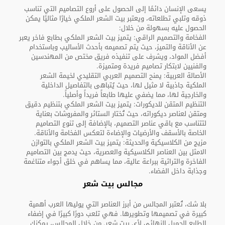
يسعى الإنسان دائمًا إلى الحصول على أروع التصاميم التي تناسب
ذوقه وتلبي تطلعاته، ويعتبر بيت الشعر الملكي خيارًا مثاليًا يمكن
الحصول عليه بسهولة من خلال:
الفخامة والتصميم الراقي: يتميز بيت الشعر الملكي بطابع فاخر يعبر
عن الأناقة والتميز، حيث يتم تصميمه بأحدث الأساليب وباستخدام
أفضل المواد، ويشرف على تنفيذه فريق مختص من المهندسين
والفنيين لابتكار تصاميم فريدة ومتميزة.
الأصالة العربية: يمنح التصميم العربي التقليدي لخيمة الشعر
الملكية جاذبية لا مثيل لها، حيث يُتباهى بالتفاصيل الداخلية
والخارجية لها، مما يضفي عليها طابعاً فريداً وأصلياً.
التنظيم المتقن للديكورات: يتميز بيت الشعر الملكي بتنظيم دقيق
ومتقن لعناصر ديكوراته، حيث تُختار الستائر والمفروشات بعناية
لتتناسب مع باقي عناصر التصميم، بالإضافة إلى تنوع التصاميم
الخاصة بالأسقف والأرضيات والإضاءة لتعكس الفخامة والأناقة.
مزيج من الكلاسيكية والحديثة: يتميز بيت الشعر الملكي بالتوازن
الامثل بين العناصر الكلاسيكية والعصرية، حيث يدمج بين التصاميم
الفاخرة والتراثية ببراعة عالية، مما يساهم في خلق أجواء متناغمة
وجذابة داخل الفضاء.
مجالس بيت شعر
بلا شك، تُعتبر المجالس من أبرز العناصر التي يوليها العرب أهمية
كبيرة في تصميمها وتطويرها. فهي تلعب دورًا كبيرًا في إضفاء
الطابع الجميل النهائي لأي بيت شعر. من خلال المجالس، يمكنك