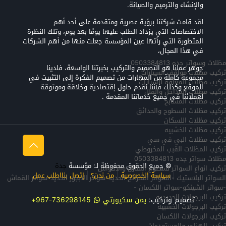
والإنشاء والترميم والصيانة.
لقد قامت شركتنا برؤية عصرية ومتقدمة على أحد أهم
الاختصاصات التي يزداد الطلب عليها يومًا بعد يوم، وتلك النظرة
المتطورة التي رأتها عين المؤسسة جعلت منها من أهم الشركات
في هذا المجال،
مظلات وسواتر جده 0503384813
جوهر عملنا هو التصميم والتركيب بخبرتنا الواسعة، فلدينا
تركيب مظلات مواقف السيارات
مجموعة كاملة من المهارات من تصميم الفكرة إلى التثبيت في
تركيب مظلات المعلقه للسيارات
الموقع وكذلك فأننا نقدم حلول إقتصادية وخلاقة وموثوقة
تركيب مظلات المداخل والفلل
لعملائنا في جميع خدماتنا المقدمة .
تركيب مظلات المسابح
تركيب مظلات السطوح والحدائق
تركيب مظلات اللسكان
تركيب مظلات الخشبيه
تركيب مظلات البي في سي
تركيب المظلات القبب المخروطي
مظلات سواتر جده 0503384813
© جميع الحقوق محفوظة لـ: مؤسسة
جدة
تركيب انواع السواتر لسطوح المنازل والاحواش
سياسة الخصوصية
من نحن؟
إتصل بنا
اطلب عمل
السواتر البلاستيك -السواتر الشرائح الحديد-سواتر الابجور الحديد-سواتر القماش
-سواتر الشينكو-سواتر اللكسان -
تركيب البرجولات الحديديه
تصميم وتركيب:
يمن سكيورتي
736298145-967+
تركيب البرجولات الخشبيه
تركيب البرجولات اللكسان
تركيب الهناجر والمستودعات