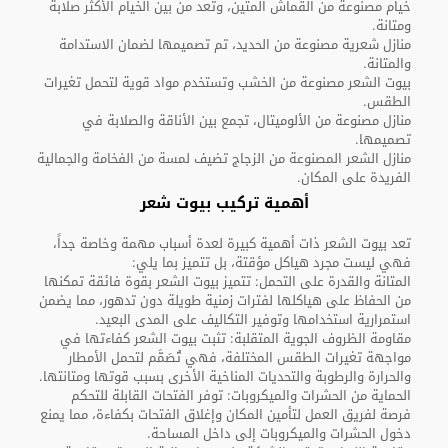
خيام مصنوعة من القماش المتين، وتعد من بين الخيام الأكثر صلابة
ومتانة.
منازل شعرية مصنوعة من الحديد، تم تصميمها لضمان الاستدامة
والمتانة.
بيوت الشعر مصنوعة من الخشب وتستخدم مواد قوية لتحمل تغيرات
الطقس.
منازل مصنوعة من الألوميتال، تجمع بين الأناقة والصلابة في
تصميمها.
منازل الشعر المصنوعة من الزجاج تضيف لمسة من الفخامة والجمالية
الفريدة على المكان.
أهمية تركيب بيوت شعر
تعد بيوت الشعر ذات أهمية كبيرة لعدة أسباب مهمة وخاصة جداً،
فهي ليست مجرد هياكل مؤقتة، بل تتميز بما يلي:
المتانة والقدرة على التحمل: تتميز بيوت الشعر بقوة فائقة تمكنها
من الحفاظ على هياكلها لفترات زمنية طويلة دون تدهور، مما يضمن
استمرارية استخدامها وتوفير التكاليف على المدى البعيد.
مقاومة الظروف الجوية المتقلبة: تثبت بيوت الشعر كفاءتها في
مواجهة تغيرات الطقس المختلفة، فهي تُصَمَّم لتحمل الأمطار
والحرارة والرطوبة والتحديات المناخية الأخرى بسبب قوتها ومتانتها.
الحماية من الحشرات والميكروبات: توفر الفتحات القابلة للتحكم
فرصة لفريق العمل لتأمين المكان وإغلاق الفتحات بكفاءة، مما يمنع
دخول الحشرات والميكروبات إلى داخل المساحة.