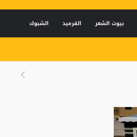
بيوت الشعر
القرميد
الشبوك