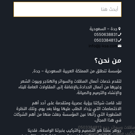
جدة – السعودية
0550638831
0503384813
info@j-ksa.com
من نحن؟
مؤسسة تنطلق من المملكة العربية السعودية – جدة,
لتقدم خدمات أعمال المظلات والسواتر والهناجر وبيوت الشعر
وغيرها من أعمال الحدادة,بالإضافة إلى المقاولات العامة للبناء
والإنشاء والترميم والصيانة.
لقد قامت شركتنا برؤية عصرية ومتقدمة على أحد أهم
الاختصاصات التي يزداد الطلب عليها يومًا بعد يوم، وتلك النظرة
المتطورة التي رأتها عين المؤسسة جعلت منها من أهم الشركات
في هذا المجال،
مظلات وسواتر جده 0503384813
جوهر عملنا هو التصميم والتركيب بخبرتنا الواسعة، فلدينا
تركيب مظلات مواقف السيارات