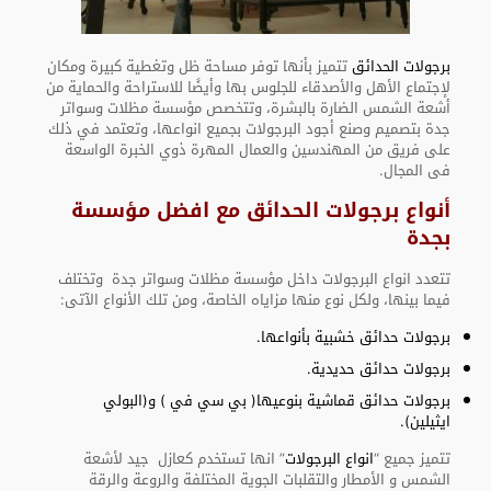
برجولات الحدائق
تتميز بأنها توفر مساحة ظل وتغطية كبيرة ومكان
لإجتماع الأهل والأصدقاء للجلوس بها وأيضًا للاستراحة والحماية من
أشعة الشمس الضارة بالبشرة، وتتخصص مؤسسة مظلات وسواتر
جدة بتصميم وصنع أجود البرجولات بجميع انواعها، وتعتمد في ذلك
على فريق من المهندسين والعمال المهرة ذوي الخبرة الواسعة
فى المجال.
أنواع برجولات الحدائق مع افضل مؤسسة
بجدة
تتعدد انواع البرجولات داخل مؤسسة مظلات وسواتر جدة وتختلف
فيما بينها، ولكل نوع منها مزاياه الخاصة، ومن تلك الأنواع الآتى:
برجولات حدائق خشبية بأنواعها.
برجولات حدائق حديدية.
برجولات حدائق قماشية بنوعيها( بي سي في ) و(البولي
ايثيلين).
تتميز جميع “
انواع البرجولات
” انها تستخدم كعازل جيد لأشعة
الشمس و الأمطار والتقلبات الجوية المختلفة والروعة والرقة