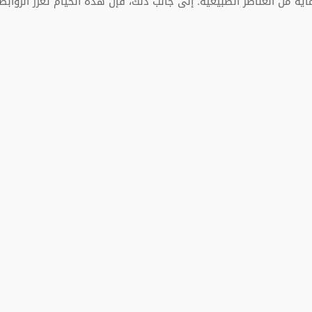
ة من العناصر الطبيعية. إلى جانب ذلك، فإن هذه الخيام تعزز الروابط ا