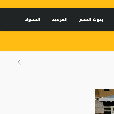
بيوت الشعر
القرميد
الشبوك